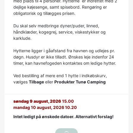
med plads til 4 personer. Hytterne er indrettet med 2
dejlige køjesenge, samt spisebord. Rengøring er
obligatorisk og tillægges prisen.
Du skal selv medbringe dyner/puder, linned,
håndklæder, kogegrej, service, viskestykker og
karklude.
Hytterne ligger i gåafstand fra havnen og udlejes pr.
døgn. Husdyr er ikke tilladt. Ønskes leje indenfor 24
timer, kan havnefogeden kontaktes om ledige hytter.
Ved bestilling af mere end 1 hytte i indkøbskurv,
vælges
Tilbage
eller
Produkter Tunø Camping
søndag 9 august, 2026
15.00
mandag 10 august, 2026 10.20
Intet ledigt på ønskede datoer. Alternativt forslag!