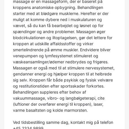
massage er en massageform, der er baseret på
kroppens anatomiske opbygning. Behandlingen
starter med at blødgøre musklerne. Herefter er der
muligt at komme dybere ned i muskulaturen og
vævet, så du kan få bearbejdet og løsnet op for
spændinger og andre problemer. Massagen øger
blodcirkulationen og iltoptagelsen, gør det lettere for
kroppen at udskille affaldsstoffer og virker
smertelindrende på ømme muskler. Endvidere bliver
venepumpen og lymfesystemet stimuleret og
væskeansamlinger/ødemer nedbrydes og frigøres.
Massagen er også med til at stimulere nervesystemet,
gendanner energi og hjælper kroppen til at helbrede
sig selv. Kroppen får både psykisk og fysisk velvære
og restitutionstiden efter sportsskader forkortes.
Behandlingen suppleres efter behov af
vakuummassage, vibro- og langbølgeterapi, cite
(luftioner der overfører energi til kroppen), laser,
varme basaltsten og kolde marmorsten.
Ved tidsbestilling samme dag, kontakt mig på telefon
+45 2334 9899